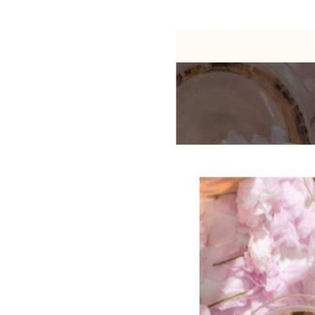
ワ
イ
ン
の
魅
力
と
は
ス
ペ
イ
ン
な
ら
で
は
の
ロ