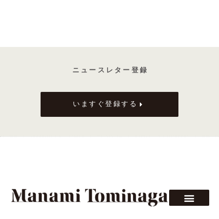
る
「日
本
橋
フ
ィ
ニ ュ ー ス レ タ ー 登 録
リ
ー」
フ
いますぐ登録する
ィ
リ
ー
チ
ー
ズ
ス
テ
ー