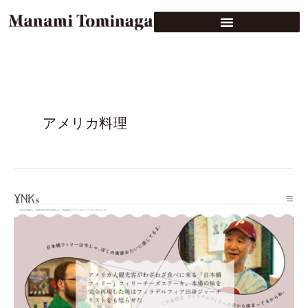
アメリカ料理
You
Never
Know
／
YNKs
交
遊