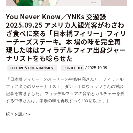
録
2025.09.25
You Never Know／YNKs 交遊録
ア
2025.09.25 アメリカ人観光客がわざわ
メ
ざ食べに来る「日本橋フィリー」フィリ
リ
ーチーズステーキ。本 場の味を完全再
カ
人
現した味はフィラデルフィア出身ジャー
観
ナリストをも唸らせた
光
客
2025.10.08
,
/
CULTURE & ENTERTAINMENT
PORTFOLIO
が
「日本橋フィリー」のオーナーの中條好亮さんと、フィラデル
わ
フィア出身のジャーナリスト、ダン・オロウィッツさんの対談
ざ
記事を書きました。 フィラデルフィアの音楽とカルチャーを愛
わ
する中條さんは、本場の味を再現すべく100 店以上 […]
ざ
食
続きを読む »
べ
に
来