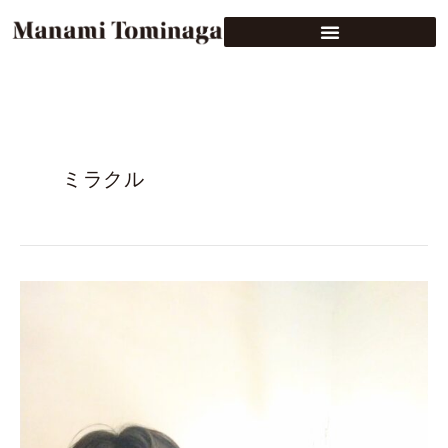
ミラクル
内
田
修
氏
の
来
日