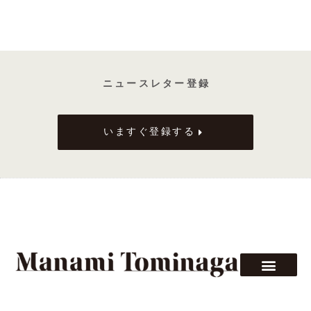
ニ ュ ー ス レ タ ー 登 録
いますぐ登録する
F
T
L