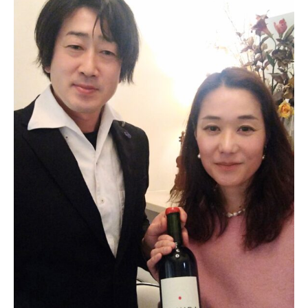
記
念
パ
ー
テ
ィ
ー
に
出
席
し
ま
し
た