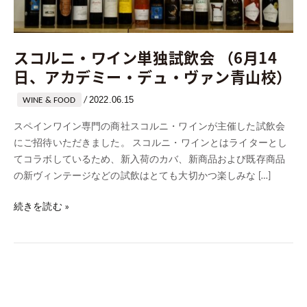
単
独
試
スコルニ・ワイン単独試飲会 （6月14
飲
日、アカデミー・デュ・ヴァン青山校）
会
（6
2022.06.15
/
WINE & FOOD
月
14
スペインワイン専門の商社スコルニ・ワインが主催した試飲会
日、
にご招待いただきました。 スコルニ・ワインとはライターとし
ア
てコラボしているため、新入荷のカバ、新商品および既存商品
カ
の新ヴィンテージなどの試飲はとても大切かつ楽しみな […]
デ
ミ
続きを読む »
ー・
デ
ュ・
ヴ
ァ
ン