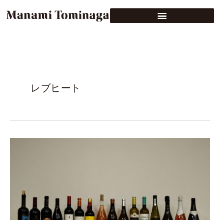
レブヒート
ス
コ
ル
ニ・
ワ
イ
ン