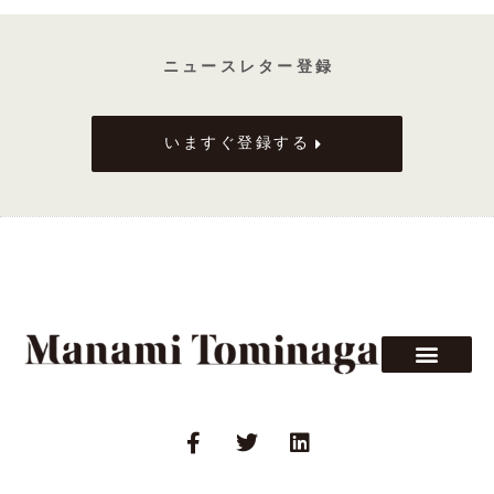
青
山
ニ ュ ー ス レ タ ー 登 録
校）
いますぐ登録する
F
T
L
a
w
i
c
i
n
e
t
k