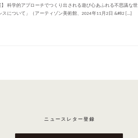
展】 科学的アプローチでつくり出される遊び心あふれる不思議な世
について」（アーティゾン美術館、2024年11月2日 &#82 […]
ニ ュ ー ス レ タ ー 登 録