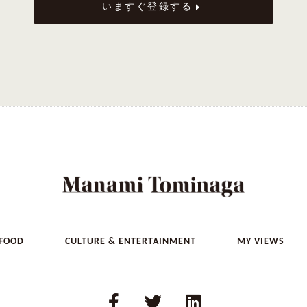
いますぐ登録する
 FOOD
CULTURE & ENTERTAINMENT
MY VIEWS
F
T
L