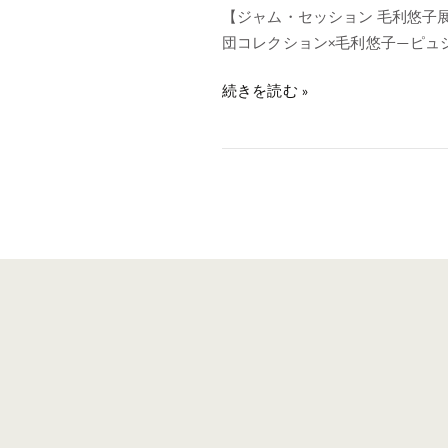
【ジャム・セッション 毛利悠子
月
団コレクション×毛利悠子—ピュシス
24
日
続きを読む »