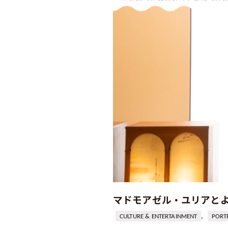
モ
ア
ゼ
ル・
ユ
リ
ア
と
よ
り
み
ち
ア
ー
ト
マドモアゼル・ユリアとより
2024
年
,
CULTURE & ENTERTAINMENT
PORT
12