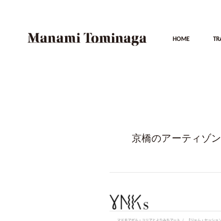
HOME
TR
京橋のアーティゾ
マ
ド