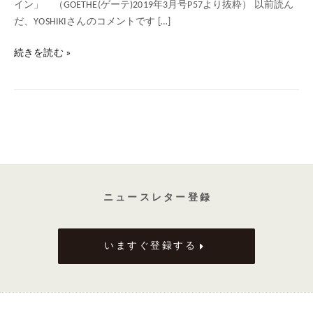
イン」 （GOETHE(ゲーテ)2019年3月号P57より抜粋） 以前読ん
だ、YOSHIKIさんのコメントです […]
続きを読む »
ニ ュ ー ス レ タ ー 登 録
いますぐ登録する