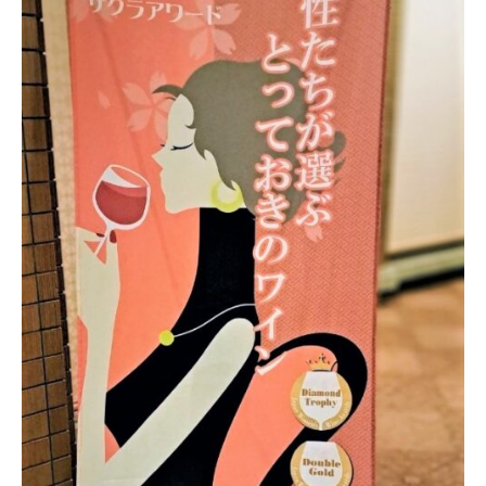
月
19
日
(水)、
帝
国
ホ
テ
ル
東
京）