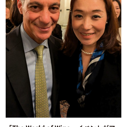
ト
が
ア
メ
リ
カ
大
使
館
公
邸
で
開
催
さ
れ
ま
し
た