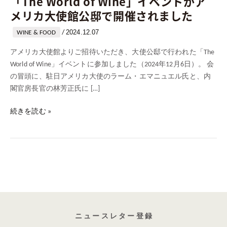
「The World of Wine」イベントがア
メリカ大使館公邸で開催されました
2024.12.07
/
WINE & FOOD
アメリカ大使館よりご招待いただき、大使公邸で行われた「The
World of Wine」イベントに参加しました（2024年12月6日）。 会
の冒頭に、駐日アメリカ大使のラーム・エマニュエル氏と、内
閣官房長官の林芳正氏に […]
続きを読む »
ニ ュ ー ス レ タ ー 登 録