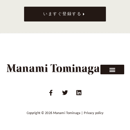
いますぐ登録する
F
T
L
a
w
i
c
i
n
e
t
k
b
t
e
o
e
d
Copyright © 2026
Manami Tominaga
|
Privacy policy
o
r
i
k
n