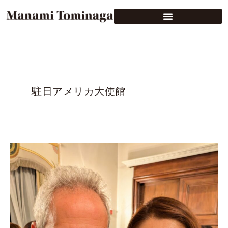
駐日アメリカ大使館
「The
World
of
Wine」
イ
ベ
ン