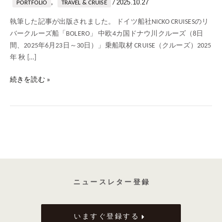
2025.10.27
,
/
PORTFOLIO
TRAVEL & CRUISE
執筆した記事が出版されました。 ドイツ船社NICKO CRUISESのリ
バークルーズ船「BOLERO」 中欧4カ国ドナウ川クルーズ（8日
間、2025年6月23日～30日）」乗船取材 CRUISE（クルーズ）2025
年 秋 […]
続きを読む »
ニ ュ ー ス レ タ ー 登 録
いますぐ登録する