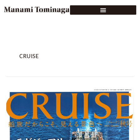
CRUISE
CRUISE（ク
ル
ー
ズ）
2025
年
秋