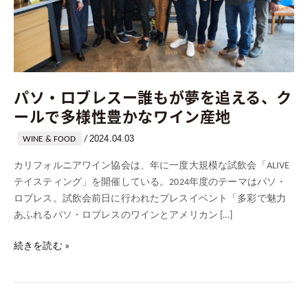
誰
も
が
夢
を
パソ・ロブレスー誰もが夢を追える、ク
追
え
ールで多様性豊かなワイン産地
る、
2024.04.03
/
ク
WINE & FOOD
ー
カリフォルニアワイン協会は、年に一度大規模な試飲会「ALIVE
ル
テイスティング」を開催している。2024年度のテーマはパソ・
で
ロブレス。試飲会前日に行われたプレスイベント「多彩で魅力
多
あふれるパソ・ロブレスのワインとアメリカン […]
様
性
続きを読む »
豊
か
な
ワ