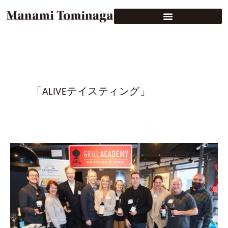
「ALIVEテイスティング」
パ
ソ・
ロ
ブ
レ
ス
ー