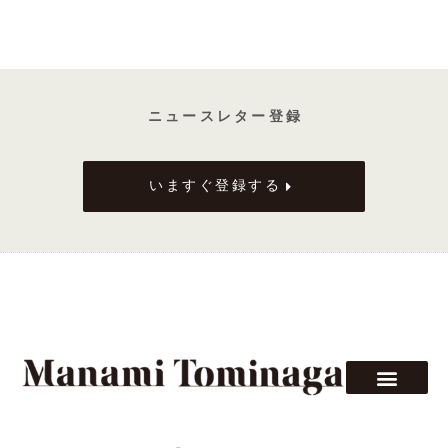
イ
ン
産
地
ニ ュ ー ス レ タ ー 登 録
いますぐ登録する
F
T
L
a
w
i