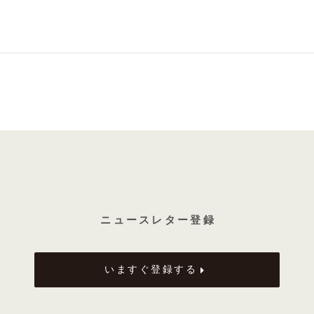
ニ ュ ー ス レ タ ー 登 録
いますぐ登録する