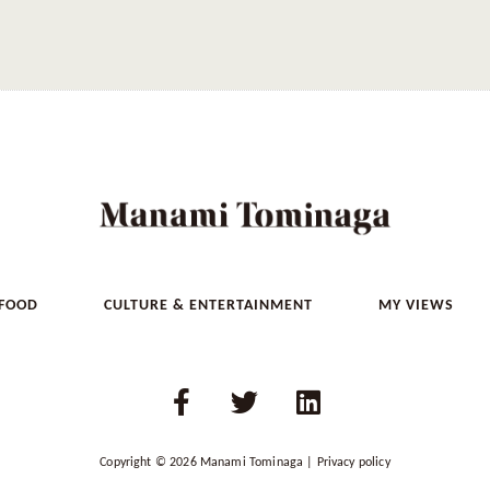
 FOOD
CULTURE & ENTERTAINMENT
MY VIEWS
F
T
L
a
w
i
c
i
n
Copyright © 2026
e
Manami Tominaga
t
|
k
Privacy policy