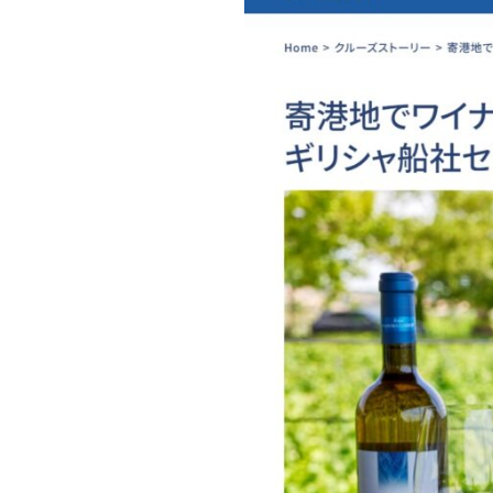
ク
ル
ー
ズ
ス
ト
ー
リ
ー
2024
年
12
月
12
日