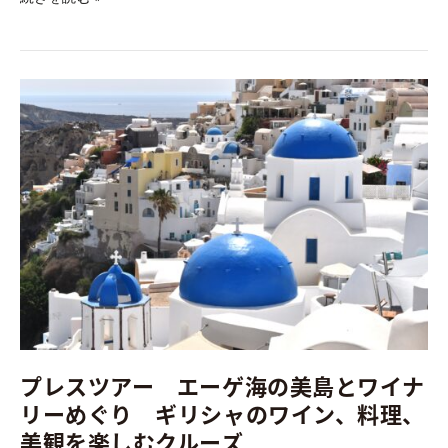
プ
レ
ス
ツ
ア
ー
エ
ー
ゲ
海
の
美
プレスツアー エーゲ海の美島とワイナ
島
と
リーめぐり ギリシャのワイン、料理、
ワ
美観を楽しむクルーズ