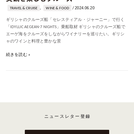
イ
ナ
2024.06.20
,
/
TRAVEL & CRUISE
WINE & FOOD
リ
ギリシャのクルーズ船「セレスティアル・ジャーニー」で行く
ー
「IDYLLIC AEGEAN-7 NIGHTS」乗船取材 ギリシャのクルーズ船で
め
エーゲ海をクルーズをしながらワイナリーを巡りたい。ギリシ
ぐ
ャのワインと料理と豊かな景
り
ギ
続きを読む »
リ
シ
ャ
の
ワ
イ
ン、
料
理、
ニ ュ ー ス レ タ ー 登 録
美
観