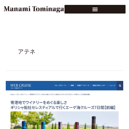
アテネ
WEB
CRUISE
ク
ル
ー
ズ
ス