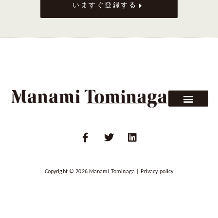
を
いますぐ登録する
楽
し
む
ク
ル
ー
ズ
F
T
L
a
w
i
c
i
n
e
t
k
b
t
e
o
e
d
Copyright © 2026
Manami Tominaga
|
Privacy policy
o
r
i
k
n
-
f