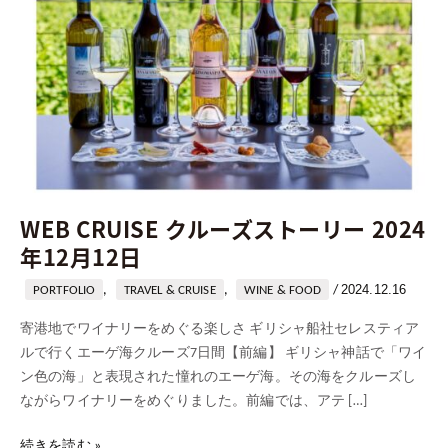
ト
ー
リ
ー
2024
年
12
月
12
WEB CRUISE クルーズストーリー 2024
日
年12月12日
2024.12.16
,
,
/
PORTFOLIO
TRAVEL & CRUISE
WINE & FOOD
寄港地でワイナリーをめぐる楽しさ ギリシャ船社セレスティア
ルで行くエーゲ海クルーズ7日間【前編】 ギリシャ神話で「ワイ
ン色の海」と表現された憧れのエーゲ海。その海をクルーズし
ながらワイナリーをめぐりました。前編では、アテ […]
続きを読む »