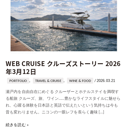
ト
ー
リ
ー
2026
年
3
月
12
WEB CRUISE クルーズストーリー 2026
日
年3月12日
2026.03.21
,
,
/
PORTFOLIO
TRAVEL & CRUISE
WINE & FOOD
瀬戸内を自由自在にめぐる クルーザーとホテルステイを満喫す
る船旅 クルーズ、旅、ワイン……豊かなライフスタイルに魅せら
れ、心躍る体験を日本語と英語で伝えたいという気持ちは今も
昔も変わりません。ニコンの一眼レフを長らく趣味 […]
続きを読む »