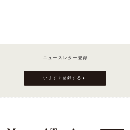
ニ ュ ー ス レ タ ー 登 録
いますぐ登録する