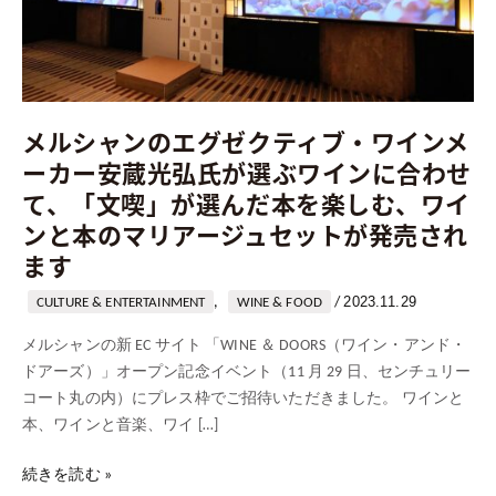
グ
ゼ
ク
テ
ィ
メルシャンのエグゼクティブ・ワインメ
ブ・
ーカー安蔵光弘氏が選ぶワインに合わせ
ワ
て、「文喫」が選んだ本を楽しむ、ワイ
イ
ンと本のマリアージュセットが発売され
ン
メ
ます
ー
2023.11.29
,
/
CULTURE & ENTERTAINMENT
WINE & FOOD
カ
ー
メルシャンの新 EC サイト 「WINE ＆ DOORS（ワイン・アンド・
安
ドアーズ）」オープン記念イベント（11 月 29 日、センチュリー
蔵
コート丸の内）にプレス枠でご招待いただきました。 ワインと
光
本、ワインと音楽、ワイ […]
弘
氏
続きを読む »
が