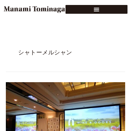
シャトーメルシャン
メ
ル
シ
ャ
ン
の
エ