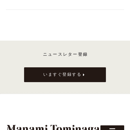
選
ぶ
ワ
イ
ン
に
合
わ
ニ ュ ー ス レ タ ー 登 録
せ
て、
いますぐ登録する
「文
喫」
が
選
ん
だ
本
を