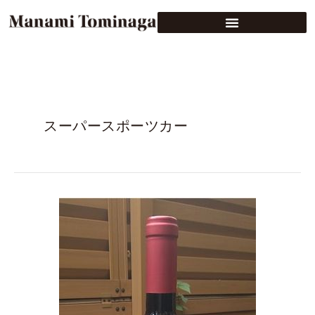
スーパースポーツカー
フ
ェ
ル
ッ
チ
オ・
ラ