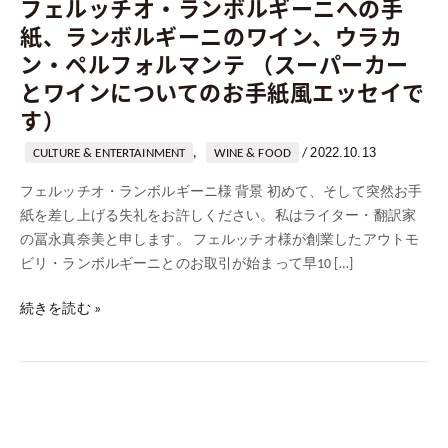
フェルッチオ・ランボルギーニへの手
イ
紙、ランボルギーニのワイン、ウラカ
ン、
ン・ペルフォルマンテ （スーパーカー
ウ
とワインについてのお手紙風エッセイで
ラ
す）
カ
ン・
2022.10.13
,
/
CULTURE & ENTERTAINMENT
WINE & FOOD
ペ
ル
フェルッチオ・ランボルギーニ様 背景 初めて、そして突然お手
フ
紙を差し上げる失礼をお許しください。私はライター・翻訳家
ォ
の冨永真奈美と申します。 フェルッチオ様が創業したアウトモ
ル
ビリ・ランボルギーニとのお取引が始まって早10 […]
マ
ン
続きを読む »
テ
（ス
ー
パ
ー