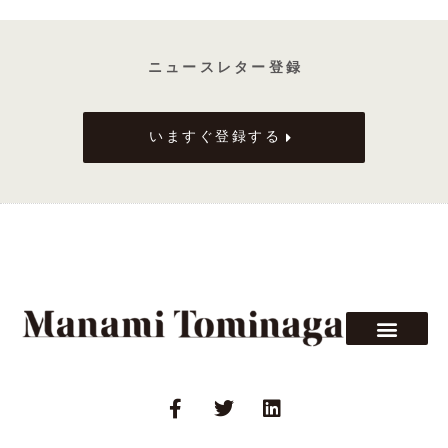
カ
ー
と
ニ ュ ー ス レ タ ー 登 録
ワ
イ
ン
いますぐ登録する
に
つ
い
て
の
お
手
紙
風
エ
F
T
L
ッ
a
w
i
セ
c
i
n
イ
e
t
k