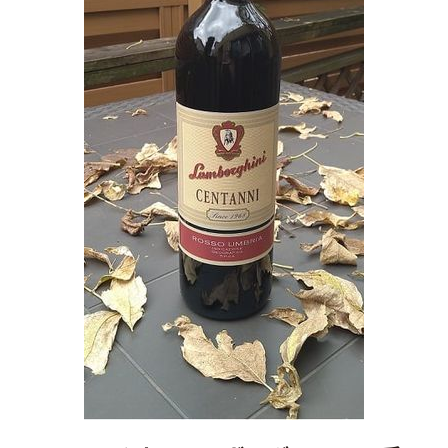
ン
ボ
ル
ギ
ー
ニ
へ
の
手
紙、
ラ
ン
ボ
ル
ギ
ー
ニ
の
ワ