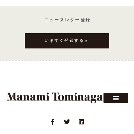
ニ ュ ー ス レ タ ー 登 録
いますぐ登録する
F
T
L
a
w
i
c
i
n
e
t
k