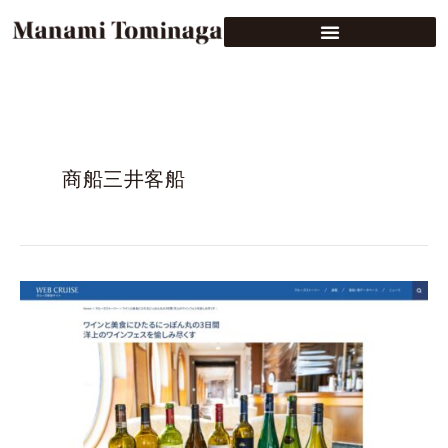
商船三井客船
WEB
CRUISE
ク
ル
ー
ズ
ス