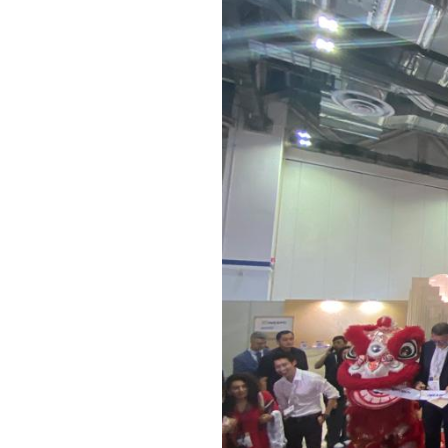
2023
SINGAPORE、
シ
ン
ガ
ポ
ー
ル
へ
Sentosa
Island、
New
aspiration