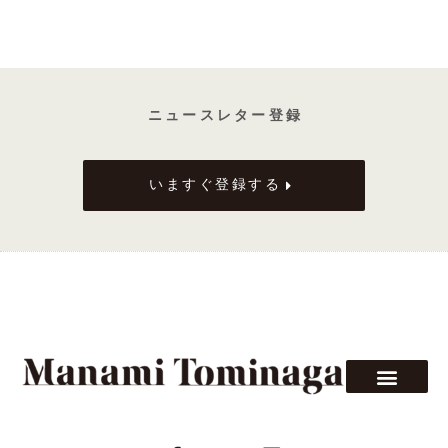
ニ ュ ー ス レ タ ー 登 録
いますぐ登録する
F
T
L
a
w
i