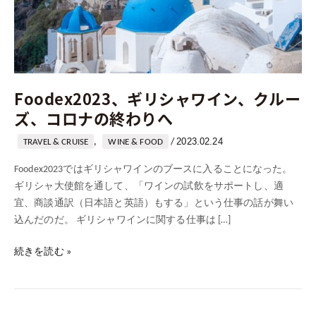
ン、
ク
ル
ー
ズ、
Foodex2023、ギリシャワイン、クルー
コ
ロ
ズ、コロナの終わりへ
ナ
2023.02.24
,
/
TRAVEL & CRUISE
WINE & FOOD
の
終
Foodex2023ではギリシャワインのブースに入ることになった。
わ
ギリシャ大使館を通して、「ワインの試飲をサポートし、適
り
宜、商談通訳（日本語と英語）もする」という仕事の話が舞い
へ
込んだのだ。 ギリシャワインに関する仕事は […]
続きを読む »