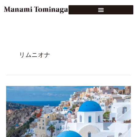
リムニオナ
Foodex2023、
ギ
リ
シ
ャ
ワ
イ