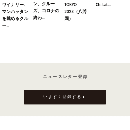
ン、クルー
ワイナリー、
TOKYO
Ch. Lat…
ズ、コロナの
マンハッタン
2023（八芳
終わ…
を眺めるクル
園）
ー…
ニ ュ ー ス レ タ ー 登 録
いますぐ登録する